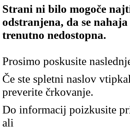
Strani ni bilo mogoče najt
odstranjena, da se nahaja
trenutno nedostopna.
Prosimo poskusite naslednj
Če ste spletni naslov vtipkal
preverite črkovanje.
Do informacij poizkusite pr
ali