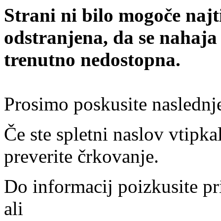
Strani ni bilo mogoče najt
odstranjena, da se nahaja
trenutno nedostopna.
Prosimo poskusite naslednj
Če ste spletni naslov vtipkal
preverite črkovanje.
Do informacij poizkusite pr
ali