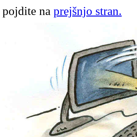
pojdite na
prejšnjo stran.