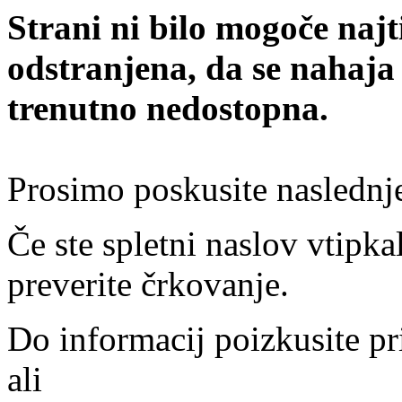
Strani ni bilo mogoče najt
odstranjena, da se nahaja
trenutno nedostopna.
Prosimo poskusite naslednj
Če ste spletni naslov vtipkal
preverite črkovanje.
Do informacij poizkusite pr
ali