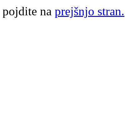
pojdite na
prejšnjo stran.