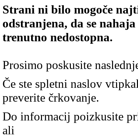
Strani ni bilo mogoče najt
odstranjena, da se nahaja
trenutno nedostopna.
Prosimo poskusite naslednj
Če ste spletni naslov vtipkal
preverite črkovanje.
Do informacij poizkusite pr
ali