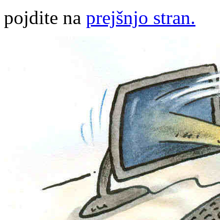
pojdite na
prejšnjo stran.