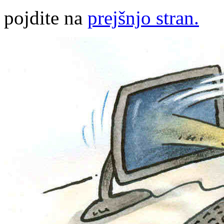
pojdite na
prejšnjo stran.