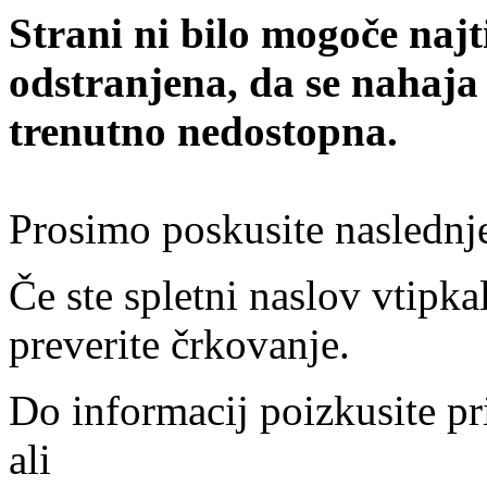
Strani ni bilo mogoče najt
odstranjena, da se nahaja
trenutno nedostopna.
Prosimo poskusite naslednj
Če ste spletni naslov vtipkal
preverite črkovanje.
Do informacij poizkusite pr
ali