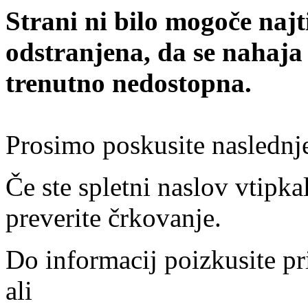
Strani ni bilo mogoče najt
odstranjena, da se nahaja
trenutno nedostopna.
Prosimo poskusite naslednj
Če ste spletni naslov vtipkal
preverite črkovanje.
Do informacij poizkusite pr
ali