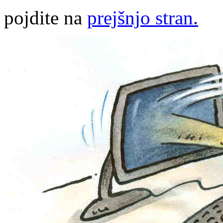
pojdite na
prejšnjo stran.