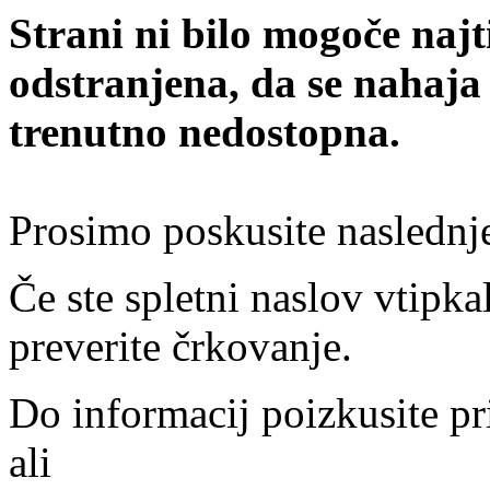
Strani ni bilo mogoče najt
odstranjena, da se nahaja
trenutno nedostopna.
Prosimo poskusite naslednj
Če ste spletni naslov vtipkal
preverite črkovanje.
Do informacij poizkusite pr
ali