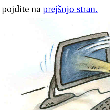
pojdite na
prejšnjo stran.