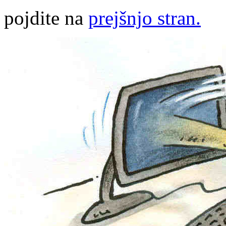
pojdite na
prejšnjo stran.