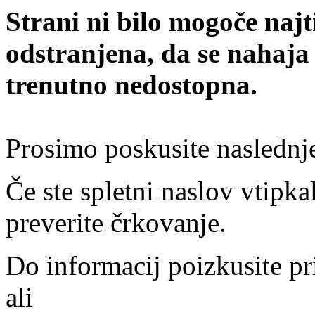
Strani ni bilo mogoče najt
odstranjena, da se nahaja
trenutno nedostopna.
Prosimo poskusite naslednj
Če ste spletni naslov vtipkal
preverite črkovanje.
Do informacij poizkusite pr
ali