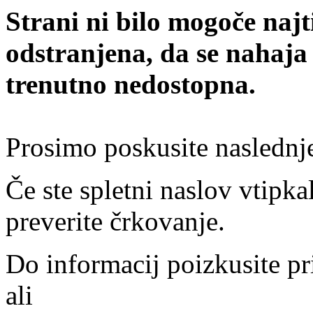
Strani ni bilo mogoče najt
odstranjena, da se nahaja
trenutno nedostopna.
Prosimo poskusite naslednj
Če ste spletni naslov vtipkal
preverite črkovanje.
Do informacij poizkusite pr
ali