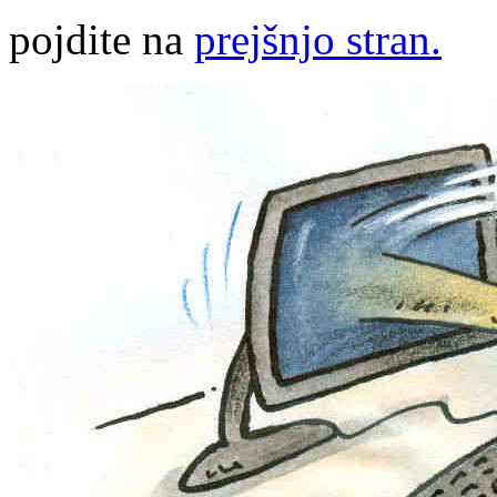
pojdite na
prejšnjo stran.