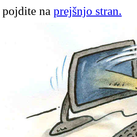
pojdite na
prejšnjo stran.