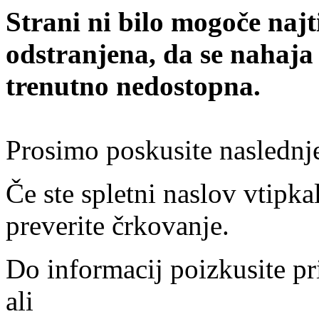
Strani ni bilo mogoče najt
odstranjena, da se nahaja
trenutno nedostopna.
Prosimo poskusite naslednj
Če ste spletni naslov vtipkal
preverite črkovanje.
Do informacij poizkusite pr
ali