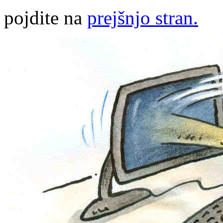
pojdite na
prejšnjo stran.