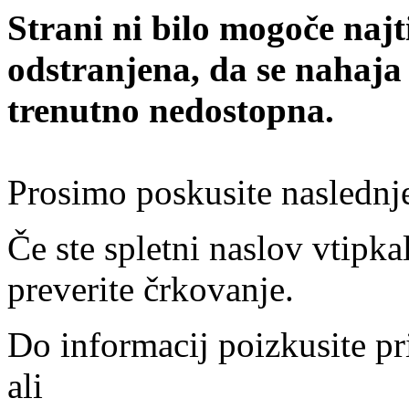
Strani ni bilo mogoče najt
odstranjena, da se nahaja
trenutno nedostopna.
Prosimo poskusite naslednj
Če ste spletni naslov vtipkal
preverite črkovanje.
Do informacij poizkusite pr
ali