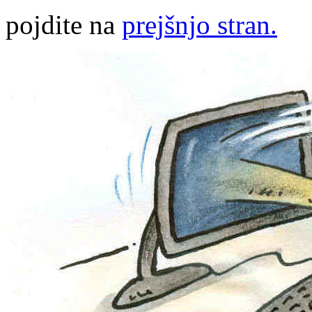
pojdite na
prejšnjo stran.