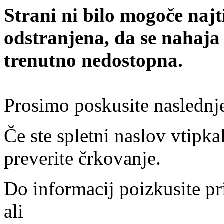
Strani ni bilo mogoče najt
odstranjena, da se nahaja
trenutno nedostopna.
Prosimo poskusite naslednj
Če ste spletni naslov vtipkal
preverite črkovanje.
Do informacij poizkusite pr
ali