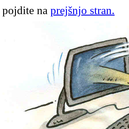
pojdite na
prejšnjo stran.