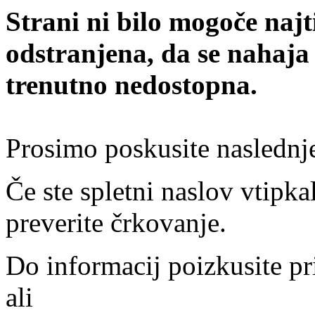
Strani ni bilo mogoče najt
odstranjena, da se nahaja
trenutno nedostopna.
Prosimo poskusite naslednj
Če ste spletni naslov vtipkal
preverite črkovanje.
Do informacij poizkusite pr
ali