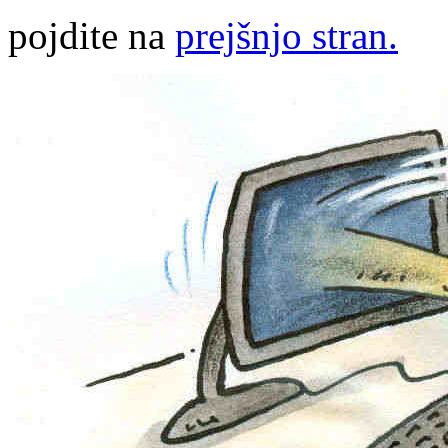
pojdite na
prejšnjo stran.