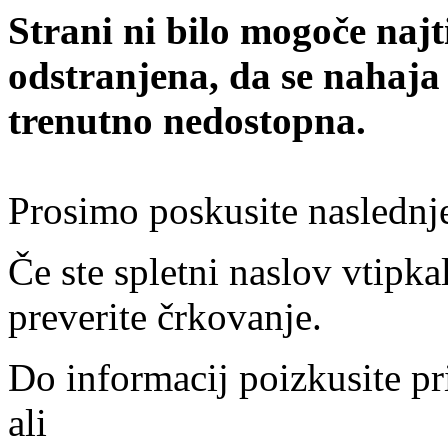
Strani ni bilo mogoče najt
odstranjena, da se nahaja
trenutno nedostopna.
Prosimo poskusite naslednj
Če ste spletni naslov vtipkal
preverite črkovanje.
Do informacij poizkusite pr
ali