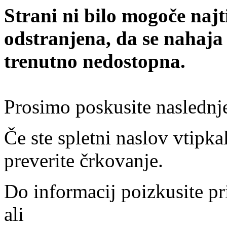
Strani ni bilo mogoče najt
odstranjena, da se nahaja
trenutno nedostopna.
Prosimo poskusite naslednj
Če ste spletni naslov vtipkal
preverite črkovanje.
Do informacij poizkusite pr
ali