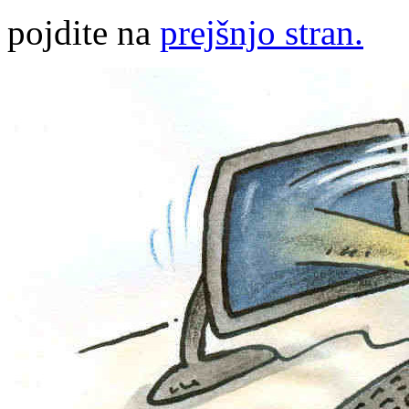
pojdite na
prejšnjo stran.