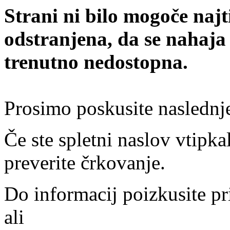
Strani ni bilo mogoče najt
odstranjena, da se nahaja
trenutno nedostopna.
Prosimo poskusite naslednj
Če ste spletni naslov vtipkal
preverite črkovanje.
Do informacij poizkusite pr
ali