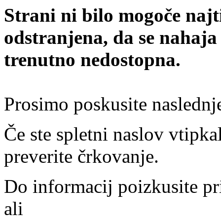
Strani ni bilo mogoče najt
odstranjena, da se nahaja
trenutno nedostopna.
Prosimo poskusite naslednj
Če ste spletni naslov vtipkal
preverite črkovanje.
Do informacij poizkusite pr
ali