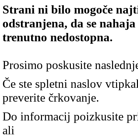
Strani ni bilo mogoče najt
odstranjena, da se nahaja
trenutno nedostopna.
Prosimo poskusite naslednj
Če ste spletni naslov vtipkal
preverite črkovanje.
Do informacij poizkusite pr
ali