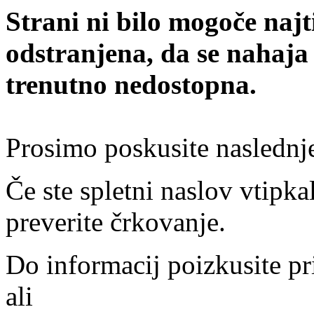
Strani ni bilo mogoče najt
odstranjena, da se nahaja
trenutno nedostopna.
Prosimo poskusite naslednj
Če ste spletni naslov vtipkal
preverite črkovanje.
Do informacij poizkusite pr
ali