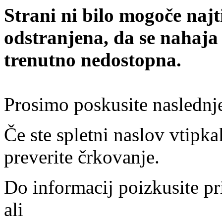
Strani ni bilo mogoče najt
odstranjena, da se nahaja
trenutno nedostopna.
Prosimo poskusite naslednj
Če ste spletni naslov vtipkal
preverite črkovanje.
Do informacij poizkusite pr
ali