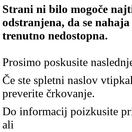
Strani ni bilo mogoče najt
odstranjena, da se nahaja
trenutno nedostopna.
Prosimo poskusite naslednj
Če ste spletni naslov vtipkal
preverite črkovanje.
Do informacij poizkusite pr
ali