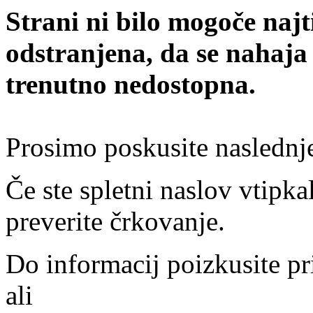
Strani ni bilo mogoče najt
odstranjena, da se nahaja
trenutno nedostopna.
Prosimo poskusite naslednj
Če ste spletni naslov vtipkal
preverite črkovanje.
Do informacij poizkusite pr
ali