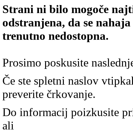
Strani ni bilo mogoče najt
odstranjena, da se nahaja
trenutno nedostopna.
Prosimo poskusite naslednj
Če ste spletni naslov vtipkal
preverite črkovanje.
Do informacij poizkusite pr
ali