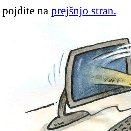
pojdite na
prejšnjo stran.