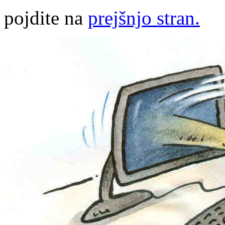
pojdite na
prejšnjo stran.