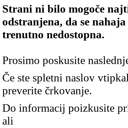
Strani ni bilo mogoče najt
odstranjena, da se nahaja
trenutno nedostopna.
Prosimo poskusite naslednj
Če ste spletni naslov vtipkal
preverite črkovanje.
Do informacij poizkusite pr
ali