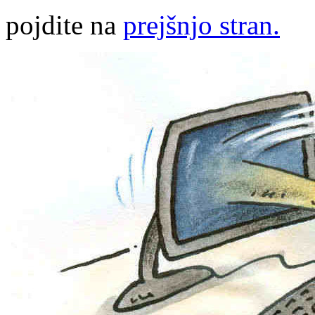
pojdite na
prejšnjo stran.