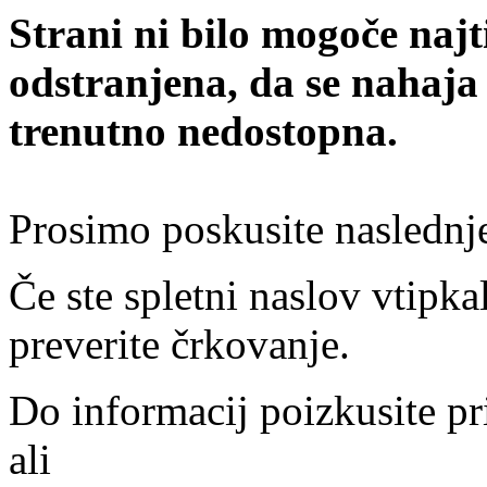
Strani ni bilo mogoče najt
odstranjena, da se nahaja
trenutno nedostopna.
Prosimo poskusite naslednj
Če ste spletni naslov vtipkal
preverite črkovanje.
Do informacij poizkusite pr
ali