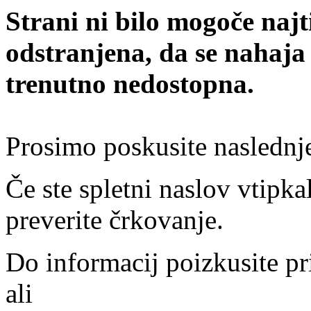
Strani ni bilo mogoče najt
odstranjena, da se nahaja
trenutno nedostopna.
Prosimo poskusite naslednj
Če ste spletni naslov vtipkal
preverite črkovanje.
Do informacij poizkusite pr
ali