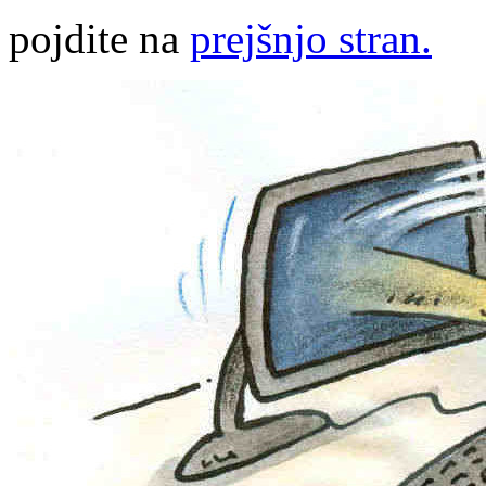
pojdite na
prejšnjo stran.