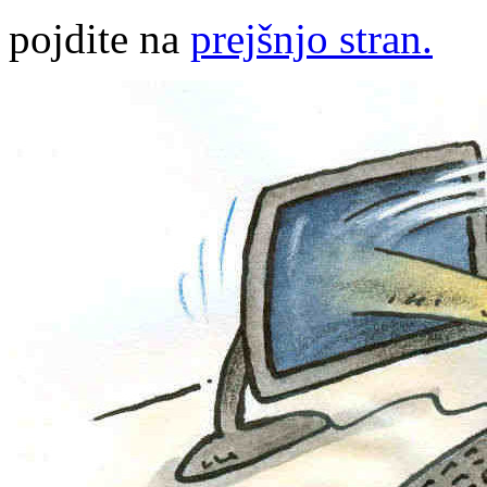
pojdite na
prejšnjo stran.