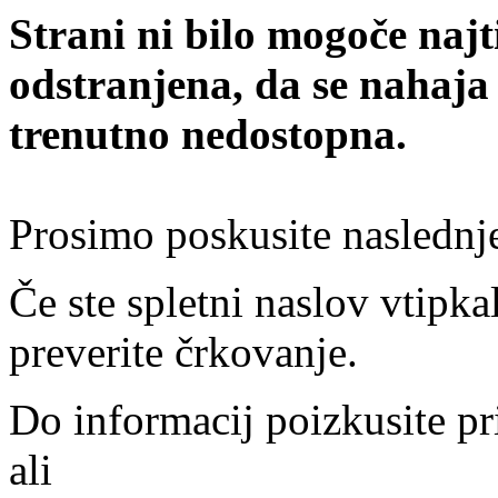
Strani ni bilo mogoče najt
odstranjena, da se nahaja
trenutno nedostopna.
Prosimo poskusite naslednj
Če ste spletni naslov vtipkal
preverite črkovanje.
Do informacij poizkusite pr
ali