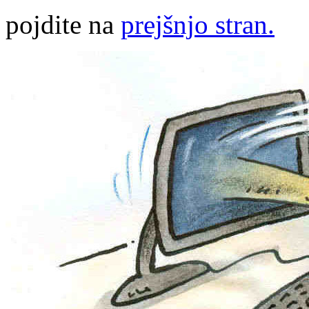
pojdite na
prejšnjo stran.