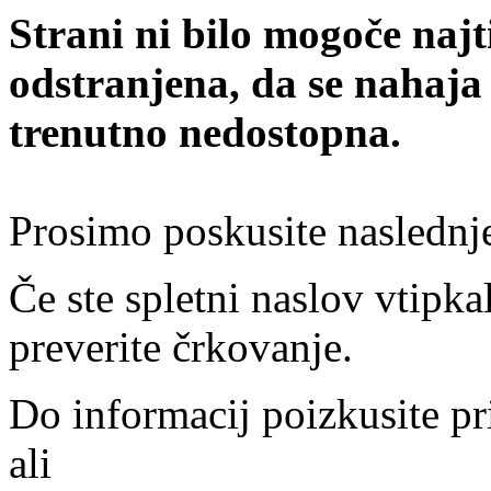
Strani ni bilo mogoče najt
odstranjena, da se nahaja
trenutno nedostopna.
Prosimo poskusite naslednj
Če ste spletni naslov vtipkal
preverite črkovanje.
Do informacij poizkusite pr
ali