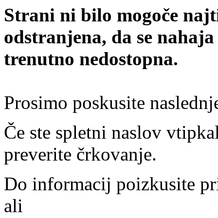
Strani ni bilo mogoče najt
odstranjena, da se nahaja
trenutno nedostopna.
Prosimo poskusite naslednj
Če ste spletni naslov vtipkal
preverite črkovanje.
Do informacij poizkusite pr
ali