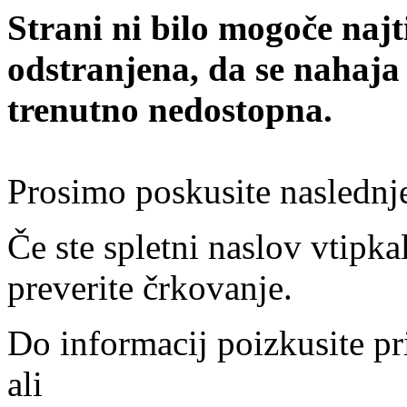
Strani ni bilo mogoče najt
odstranjena, da se nahaja
trenutno nedostopna.
Prosimo poskusite naslednj
Če ste spletni naslov vtipkal
preverite črkovanje.
Do informacij poizkusite pr
ali