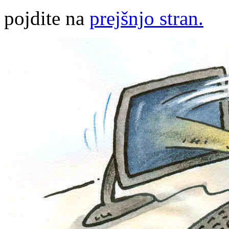
pojdite na
prejšnjo stran.