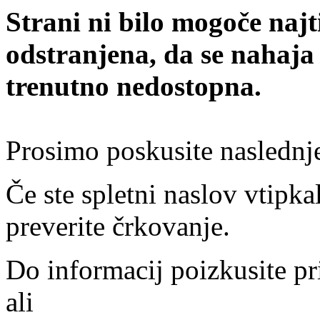
Strani ni bilo mogoče najt
odstranjena, da se nahaja
trenutno nedostopna.
Prosimo poskusite naslednj
Če ste spletni naslov vtipkal
preverite črkovanje.
Do informacij poizkusite pr
ali