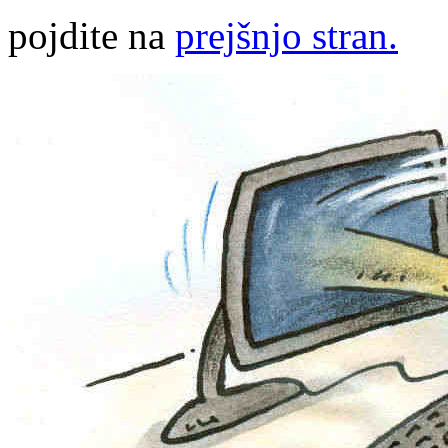
pojdite na
prejšnjo stran.