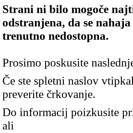
Strani ni bilo mogoče najt
odstranjena, da se nahaja
trenutno nedostopna.
Prosimo poskusite naslednj
Če ste spletni naslov vtipkal
preverite črkovanje.
Do informacij poizkusite pr
ali