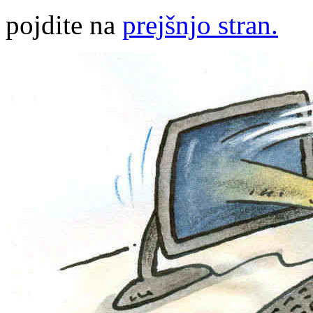
pojdite na
prejšnjo stran.