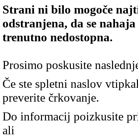
Strani ni bilo mogoče najt
odstranjena, da se nahaja
trenutno nedostopna.
Prosimo poskusite naslednj
Če ste spletni naslov vtipkal
preverite črkovanje.
Do informacij poizkusite pr
ali