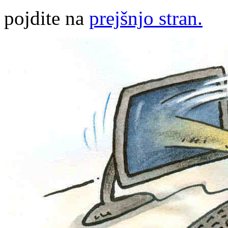
pojdite na
prejšnjo stran.