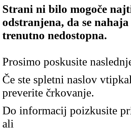
Strani ni bilo mogoče najt
odstranjena, da se nahaja
trenutno nedostopna.
Prosimo poskusite naslednj
Če ste spletni naslov vtipkal
preverite črkovanje.
Do informacij poizkusite pr
ali