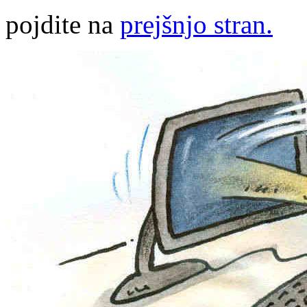
pojdite na
prejšnjo stran.