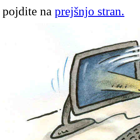
pojdite na
prejšnjo stran.