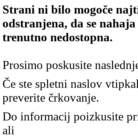
Strani ni bilo mogoče najt
odstranjena, da se nahaja
trenutno nedostopna.
Prosimo poskusite naslednj
Če ste spletni naslov vtipkal
preverite črkovanje.
Do informacij poizkusite pr
ali