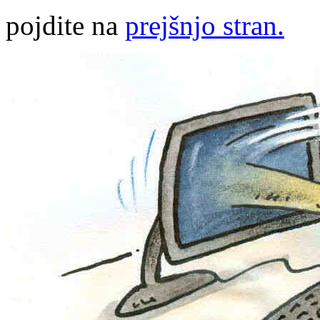
pojdite na
prejšnjo stran.