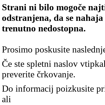
Strani ni bilo mogoče najt
odstranjena, da se nahaja
trenutno nedostopna.
Prosimo poskusite naslednj
Če ste spletni naslov vtipkal
preverite črkovanje.
Do informacij poizkusite pr
ali