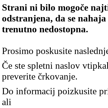
Strani ni bilo mogoče najt
odstranjena, da se nahaja
trenutno nedostopna.
Prosimo poskusite naslednj
Če ste spletni naslov vtipkal
preverite črkovanje.
Do informacij poizkusite pr
ali