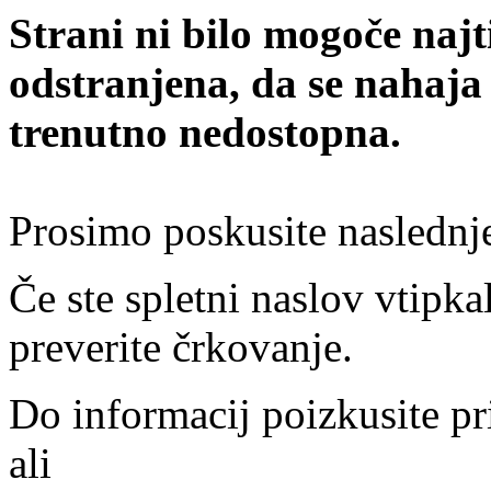
Strani ni bilo mogoče najt
odstranjena, da se nahaja
trenutno nedostopna.
Prosimo poskusite naslednj
Če ste spletni naslov vtipkal
preverite črkovanje.
Do informacij poizkusite pr
ali