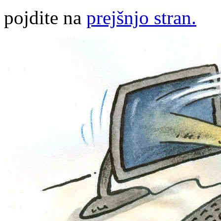
pojdite na
prejšnjo stran.