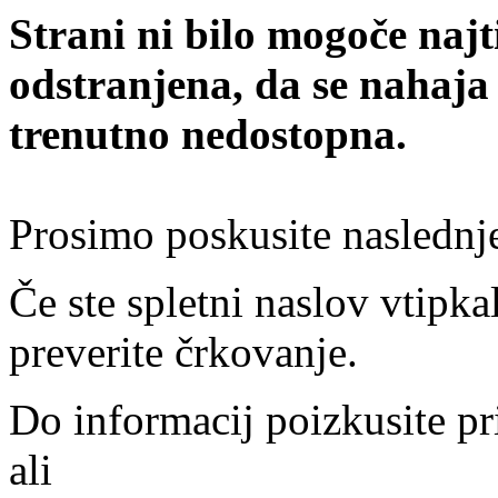
Strani ni bilo mogoče najt
odstranjena, da se nahaja
trenutno nedostopna.
Prosimo poskusite naslednj
Če ste spletni naslov vtipkal
preverite črkovanje.
Do informacij poizkusite pr
ali