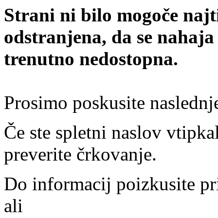
Strani ni bilo mogoče najt
odstranjena, da se nahaja
trenutno nedostopna.
Prosimo poskusite naslednj
Če ste spletni naslov vtipkal
preverite črkovanje.
Do informacij poizkusite pr
ali