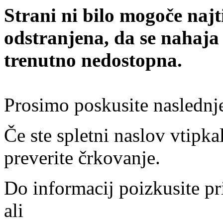
Strani ni bilo mogoče najt
odstranjena, da se nahaja
trenutno nedostopna.
Prosimo poskusite naslednj
Če ste spletni naslov vtipkal
preverite črkovanje.
Do informacij poizkusite pr
ali