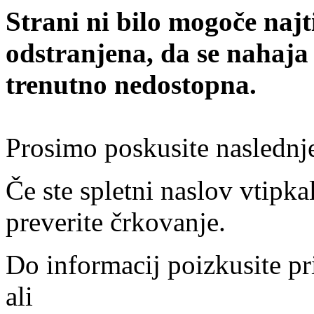
Strani ni bilo mogoče najt
odstranjena, da se nahaja
trenutno nedostopna.
Prosimo poskusite naslednj
Če ste spletni naslov vtipkal
preverite črkovanje.
Do informacij poizkusite pr
ali