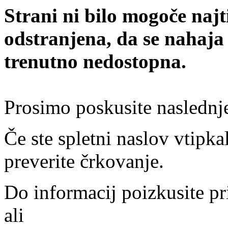
Strani ni bilo mogoče najt
odstranjena, da se nahaja
trenutno nedostopna.
Prosimo poskusite naslednj
Če ste spletni naslov vtipkal
preverite črkovanje.
Do informacij poizkusite pr
ali