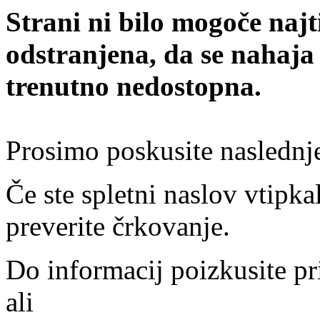
Strani ni bilo mogoče najt
odstranjena, da se nahaja
trenutno nedostopna.
Prosimo poskusite naslednj
Če ste spletni naslov vtipkal
preverite črkovanje.
Do informacij poizkusite pr
ali