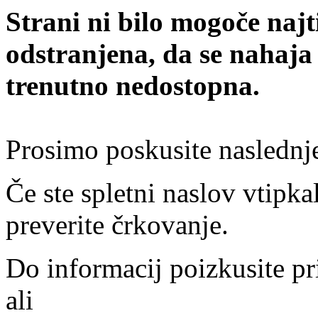
Strani ni bilo mogoče najt
odstranjena, da se nahaja
trenutno nedostopna.
Prosimo poskusite naslednj
Če ste spletni naslov vtipkal
preverite črkovanje.
Do informacij poizkusite pr
ali