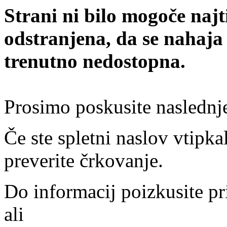
Strani ni bilo mogoče najt
odstranjena, da se nahaja
trenutno nedostopna.
Prosimo poskusite naslednj
Če ste spletni naslov vtipkal
preverite črkovanje.
Do informacij poizkusite pr
ali