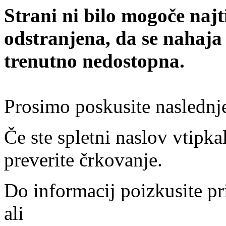
Strani ni bilo mogoče najt
odstranjena, da se nahaja
trenutno nedostopna.
Prosimo poskusite naslednj
Če ste spletni naslov vtipkal
preverite črkovanje.
Do informacij poizkusite pr
ali