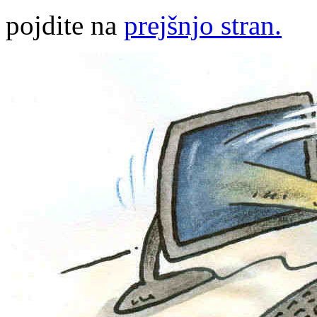
pojdite na
prejšnjo stran.