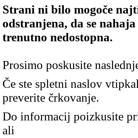
Strani ni bilo mogoče najt
odstranjena, da se nahaja
trenutno nedostopna.
Prosimo poskusite naslednj
Če ste spletni naslov vtipkal
preverite črkovanje.
Do informacij poizkusite pr
ali