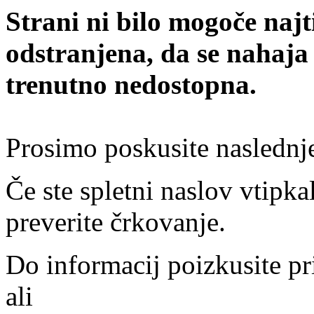
Strani ni bilo mogoče najt
odstranjena, da se nahaja
trenutno nedostopna.
Prosimo poskusite naslednj
Če ste spletni naslov vtipkal
preverite črkovanje.
Do informacij poizkusite pr
ali