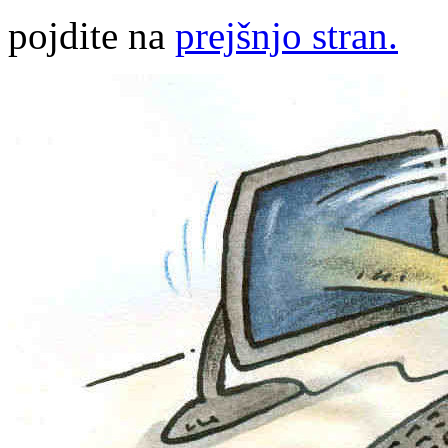
pojdite na
prejšnjo stran.