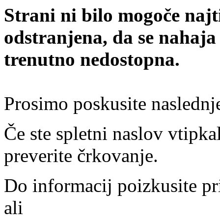
Strani ni bilo mogoče najt
odstranjena, da se nahaja
trenutno nedostopna.
Prosimo poskusite naslednj
Če ste spletni naslov vtipkal
preverite črkovanje.
Do informacij poizkusite pr
ali