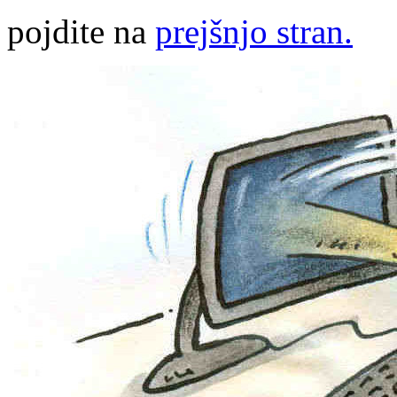
pojdite na
prejšnjo stran.